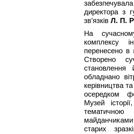
забезпечува
директора з г
зв’язків
Л. П. 
На сучасном
комплексу ін
перенесено в 
Створено су
становлення 
обладнано ві
керівництва та
осередком фо
Музей історії
тематичною
майданчиками 
старих зразк