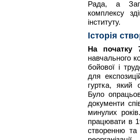
Рада, а Заг
комплексу зді
інституту.
Історія ств
На початку 
навчального к
бойової і тру
для експозиці
гуртка, який
Було опрацьов
документи спі
минулих років
працювати в 1
створенню та 
реорганізаці