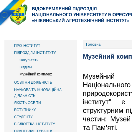
ВІДОКРЕМЛЕНИЙ ПІДРОЗДІЛ
НАЦІОНАЛЬНОГО УНІВЕРСИТЕТУ БІОРЕСУР
«НІЖИНСЬКИЙ АГРОТЕХНІЧНИЙ ІНСТИТУТ»
ІНСТИТУТ
ФАКУЛЬТЕТИ
ВСТУПНИКУ
ОСНОВНОЕ МЕНЮ
Головна
ПРО ІНСТИТУТ
ПІДРОЗДІЛИ ІНСТИТУТУ
Музейний комп
Факультети
Відділи
Музейний к
Музейний комплекс
ОСВІТНЯ ДІЯЛЬНІСТЬ
Національ
НАУКОВА ТА ІННОВАЦІЙНА
природокорис
ДІЯЛЬНІСТЬ
інститут" є 
ЯКІСТЬ ОСВІТИ
структурним пі
ВСТУПНИКУ
частин: Музей 
СТУДЕНТУ
БІБЛІОТЕКА ІНСТИТУТУ
та Пам’яті.
ПРАЦЕВЛАШТУВАННЯ