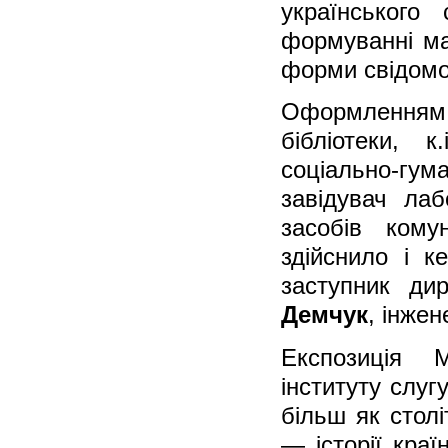
українського
формуванні ма
форми свідомос
Оформленням
бібліотеки, к
соціально-гума
завідувач лаб
засобів кому
здійснило і к
заступник ди
Демчук
, інже
Експозиція М
інституту слу
більш як столі
— історії краї