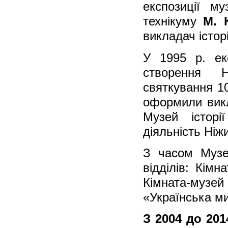
експозиції му
технікуму
М. 
викладач істор
У 1995 р. ек
створення Н
святкування 1
оформили вик
Музей історі
діяльність Ніжи
З часом Музе
відділів: Кімн
Кімната-музе
«Українська м
З 2004 до 201