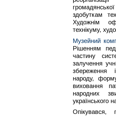
громадянської
здобуткам тех
Художнім оф
технікуму, ху
Музейний ком
Рішенням пед
частину сис
залучення учн
збереження і
народу, форму
виховання па
народних зви
українського н
Опікувався,