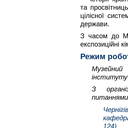
та просвітниц
цілісної сист
держави.
З часом до Му
експозиційні кі
Режим робо
Музейний
інституту 
З органі
питаннями
Черніг
кафедр
124)